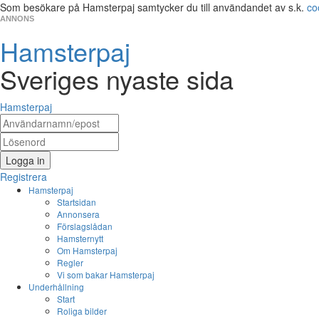
Som besökare på Hamsterpaj samtycker du till användandet av s.k.
co
ANNONS
Hamsterpaj
Sveriges nyaste sida
Hamsterpaj
Logga in
Registrera
Hamsterpaj
Startsidan
Annonsera
Förslagslådan
Hamsternytt
Om Hamsterpaj
Regler
Vi som bakar Hamsterpaj
Underhållning
Start
Roliga bilder