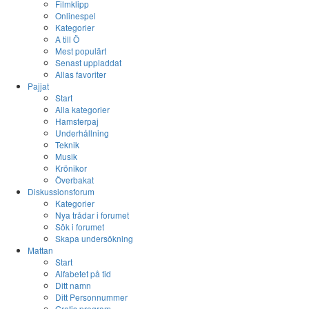
Filmklipp
Onlinespel
Kategorier
A till Ö
Mest populärt
Senast uppladdat
Allas favoriter
Pajjat
Start
Alla kategorier
Hamsterpaj
Underhållning
Teknik
Musik
Krönikor
Överbakat
Diskussionsforum
Kategorier
Nya trådar i forumet
Sök i forumet
Skapa undersökning
Mattan
Start
Alfabetet på tid
Ditt namn
Ditt Personnummer
Gratis program