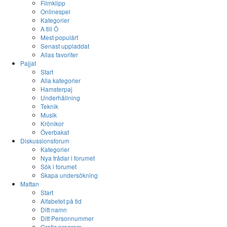
Filmklipp
Onlinespel
Kategorier
A till Ö
Mest populärt
Senast uppladdat
Allas favoriter
Pajjat
Start
Alla kategorier
Hamsterpaj
Underhållning
Teknik
Musik
Krönikor
Överbakat
Diskussionsforum
Kategorier
Nya trådar i forumet
Sök i forumet
Skapa undersökning
Mattan
Start
Alfabetet på tid
Ditt namn
Ditt Personnummer
Gratis program