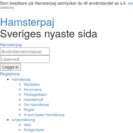
Som besökare på Hamsterpaj samtycker du till användandet av s.k.
co
ANNONS
Hamsterpaj
Sveriges nyaste sida
Hamsterpaj
Logga in
Registrera
Hamsterpaj
Startsidan
Annonsera
Förslagslådan
Hamsternytt
Om Hamsterpaj
Regler
Vi som bakar Hamsterpaj
Underhållning
Start
Roliga bilder