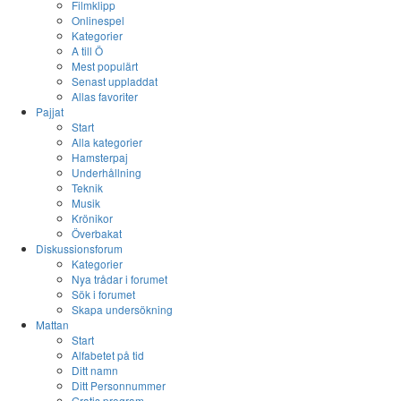
Filmklipp
Onlinespel
Kategorier
A till Ö
Mest populärt
Senast uppladdat
Allas favoriter
Pajjat
Start
Alla kategorier
Hamsterpaj
Underhållning
Teknik
Musik
Krönikor
Överbakat
Diskussionsforum
Kategorier
Nya trådar i forumet
Sök i forumet
Skapa undersökning
Mattan
Start
Alfabetet på tid
Ditt namn
Ditt Personnummer
Gratis program