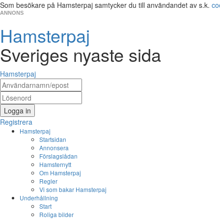
Som besökare på Hamsterpaj samtycker du till användandet av s.k.
co
ANNONS
Hamsterpaj
Sveriges nyaste sida
Hamsterpaj
Logga in
Registrera
Hamsterpaj
Startsidan
Annonsera
Förslagslådan
Hamsternytt
Om Hamsterpaj
Regler
Vi som bakar Hamsterpaj
Underhållning
Start
Roliga bilder