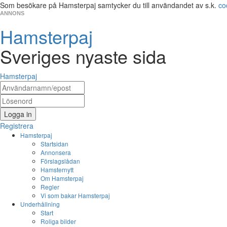
Som besökare på Hamsterpaj samtycker du till användandet av s.k.
co
ANNONS
Hamsterpaj
Sveriges nyaste sida
Hamsterpaj
Logga in
Registrera
Hamsterpaj
Startsidan
Annonsera
Förslagslådan
Hamsternytt
Om Hamsterpaj
Regler
Vi som bakar Hamsterpaj
Underhållning
Start
Roliga bilder