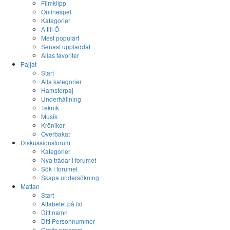
Filmklipp
Onlinespel
Kategorier
A till Ö
Mest populärt
Senast uppladdat
Allas favoriter
Pajjat
Start
Alla kategorier
Hamsterpaj
Underhållning
Teknik
Musik
Krönikor
Överbakat
Diskussionsforum
Kategorier
Nya trådar i forumet
Sök i forumet
Skapa undersökning
Mattan
Start
Alfabetet på tid
Ditt namn
Ditt Personnummer
Gratis program