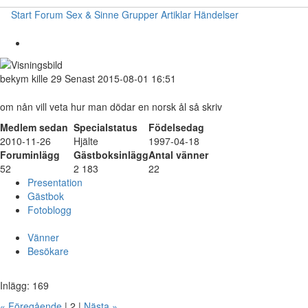
Start
Forum
Sex & Sinne
Grupper
Artiklar
Händelser
bekym
kille
29
Senast 2015-08-01 16:51
om nån vill veta hur man dödar en norsk ål så skriv
Medlem sedan
Specialstatus
Födelsedag
2010-11-26
Hjälte
1997-04-18
Foruminlägg
Gästboksinlägg
Antal vänner
52
2 183
22
Presentation
Gästbok
Fotoblogg
Vänner
Besökare
Inlägg: 169
« Föregående
| 2 |
Nästa »