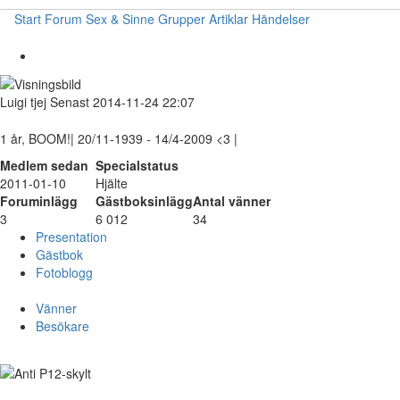
Start
Forum
Sex & Sinne
Grupper
Artiklar
Händelser
Luigi
tjej
Senast 2014-11-24 22:07
1 år, BOOM!| 20/11-1939 - 14/4-2009 <3 |
Medlem sedan
Specialstatus
2011-01-10
Hjälte
Foruminlägg
Gästboksinlägg
Antal vänner
3
6 012
34
Presentation
Gästbok
Fotoblogg
Vänner
Besökare