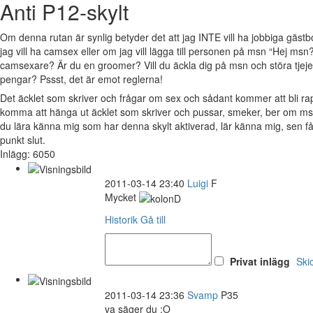
Anti P12-skylt
Om denna rutan är synlig betyder det att jag INTE vill ha jobbiga gäs
jag vill ha camsex eller om jag vill lägga till personen på msn “Hej msn?
camsexare? Är du en groomer? Vill du äckla dig på msn och störa tjejer 
pengar? Pssst, det är emot reglerna!
Det äcklet som skriver och frågar om sex och sådant kommer att bli 
komma att hänga ut äcklet som skriver och pussar, smeker, ber om msn
du lära känna mig som har denna skylt aktiverad, lär känna mig, sen 
punkt slut.
Inlägg: 6050
2011-03-14 23:40
Luigi
F
Mycket
Historik
Gå till
Privat inlägg
Ski
2011-03-14 23:36
Svamp
P35
va säger du :O