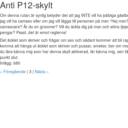
Anti P12-skylt
Om denna rutan är synlig betyder det att jag INTE vill ha jobbiga gäs
jag vill ha camsex eller om jag vill lägga till personen på msn “Hej msn?
camsexare? Är du en groomer? Vill du äckla dig på msn och störa tjejer 
pengar? Pssst, det är emot reglerna!
Det äcklet som skriver och frågar om sex och sådant kommer att bli 
komma att hänga ut äcklet som skriver och pussar, smeker, ber om msn
du lära känna mig som har denna skylt aktiverad, lär känna mig, sen 
punkt slut.
Inlägg: 680
« Föregående
| 3 |
Nästa »