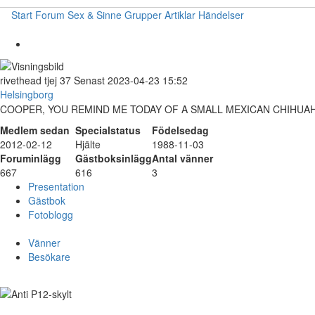
Start
Forum
Sex & Sinne
Grupper
Artiklar
Händelser
rivethead
tjej
37
Senast 2023-04-23 15:52
Helsingborg
COOPER, YOU REMIND ME TODAY OF A SMALL MEXICAN CHIHUA
Medlem sedan
Specialstatus
Födelsedag
2012-02-12
Hjälte
1988-11-03
Foruminlägg
Gästboksinlägg
Antal vänner
667
616
3
Presentation
Gästbok
Fotoblogg
Vänner
Besökare