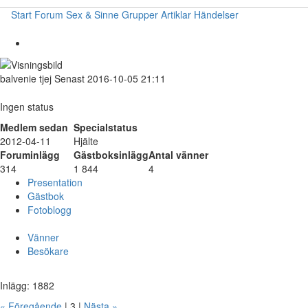
Start
Forum
Sex & Sinne
Grupper
Artiklar
Händelser
balvenie
tjej
Senast 2016-10-05 21:11
Ingen status
Medlem sedan
Specialstatus
2012-04-11
Hjälte
Foruminlägg
Gästboksinlägg
Antal vänner
314
1 844
4
Presentation
Gästbok
Fotoblogg
Vänner
Besökare
Inlägg: 1882
« Föregående
| 3 |
Nästa »