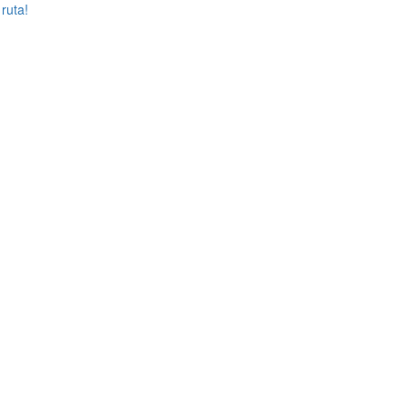
 ruta!