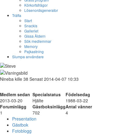
Körkortsfrågor
Lösenordsgenerator
Träffa
Start
Snackis
Galleriet
Gissa Åldern
Sök medlemmar
Memory
Pajkastning
Slumpa användare
Nineba
kille
38
Senast 2014-04-07 10:33
Medlem sedan
Specialstatus
Födelsedag
2013-03-20
Hjälte
1988-03-22
Foruminlägg
Gästboksinlägg
Antal vänner
1
702
4
Presentation
Gästbok
Fotoblogg