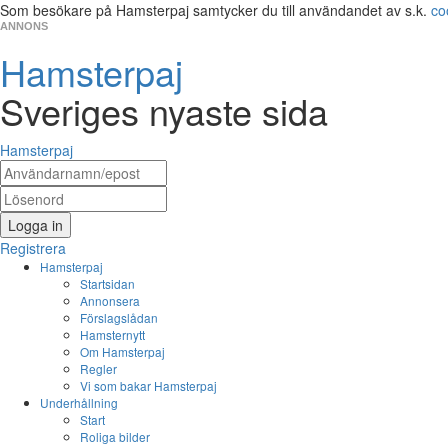
Som besökare på Hamsterpaj samtycker du till användandet av s.k.
co
ANNONS
Hamsterpaj
Sveriges nyaste sida
Hamsterpaj
Logga in
Registrera
Hamsterpaj
Startsidan
Annonsera
Förslagslådan
Hamsternytt
Om Hamsterpaj
Regler
Vi som bakar Hamsterpaj
Underhållning
Start
Roliga bilder