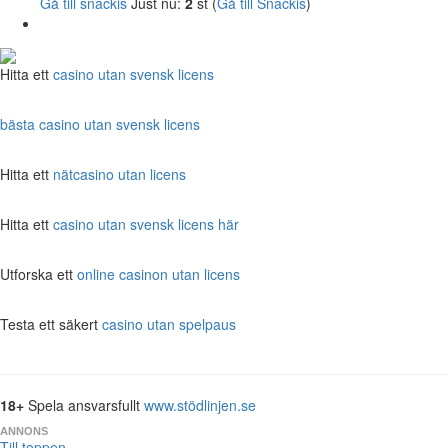
Gå till snackis
Just nu:
2
st (
Gå till Snackis
)
Hitta ett
casino utan svensk licens
bästa casino utan svensk licens
Hitta ett
nätcasino utan licens
Hitta ett
casino utan svensk licens här
Utforska ett
online casinon utan licens
Testa ett säkert
casino utan spelpaus
18+
Spela ansvarsfullt
www.stödlinjen.se
ANNONS
Till toppen