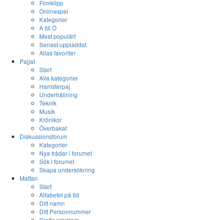
Filmklipp
Onlinespel
Kategorier
A till Ö
Mest populärt
Senast uppladdat
Allas favoriter
Pajjat
Start
Alla kategorier
Hamsterpaj
Underhållning
Teknik
Musik
Krönikor
Överbakat
Diskussionsforum
Kategorier
Nya trådar i forumet
Sök i forumet
Skapa undersökning
Mattan
Start
Alfabetet på tid
Ditt namn
Ditt Personnummer
Gratis program