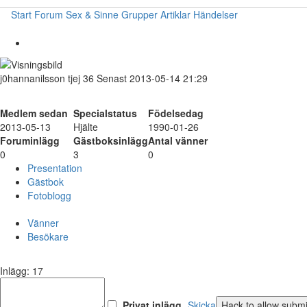
Start
Forum
Sex & Sinne
Grupper
Artiklar
Händelser
j0hannanilsson
tjej
36
Senast 2013-05-14 21:29
Medlem sedan
Specialstatus
Födelsedag
2013-05-13
Hjälte
1990-01-26
Foruminlägg
Gästboksinlägg
Antal vänner
0
3
0
Presentation
Gästbok
Fotoblogg
Vänner
Besökare
Inlägg: 17
Privat inlägg
Skicka