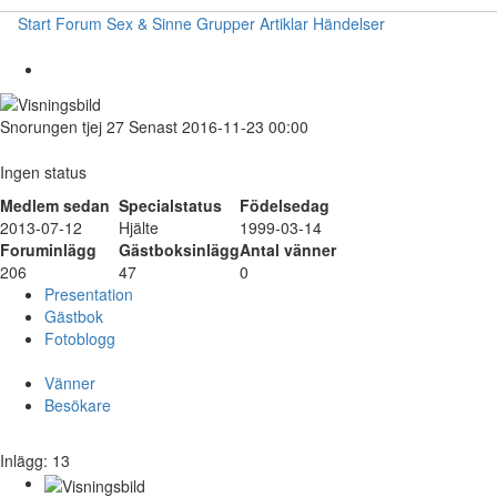
Start
Forum
Sex & Sinne
Grupper
Artiklar
Händelser
Snorungen
tjej
27
Senast 2016-11-23 00:00
Ingen status
Medlem sedan
Specialstatus
Födelsedag
2013-07-12
Hjälte
1999-03-14
Foruminlägg
Gästboksinlägg
Antal vänner
206
47
0
Presentation
Gästbok
Fotoblogg
Vänner
Besökare
Inlägg: 13