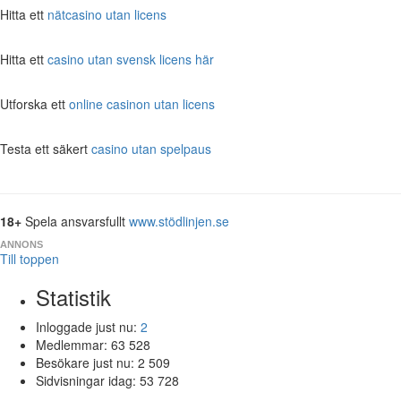
Hitta ett
nätcasino utan licens
Hitta ett
casino utan svensk licens här
Utforska ett
online casinon utan licens
Testa ett säkert
casino utan spelpaus
18+
Spela ansvarsfullt
www.stödlinjen.se
ANNONS
Till toppen
Statistik
Inloggade just nu:
2
Medlemmar:
63 528
Besökare just nu:
2 509
Sidvisningar idag:
53 728