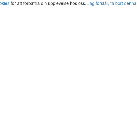
okies
för att förbättra din upplevelse hos oss.
Jag förstår, ta bort denna