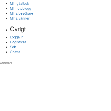
Min gästbok
Min fotoblogg
Mina besökare
Mina vänner
Övrigt
Logga in
Registrera
Sök
Chatta
ANNONS