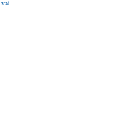
 ruta!