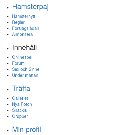
Hamsterpaj
Hamsternytt
Regler
Förslagslådan
Annonsera
Innehåll
Onlinespel
Forum
Sex och Sinne
Under mattan
Träffa
Galleriet
Nya Foton
Snackis
Grupper
Min profil