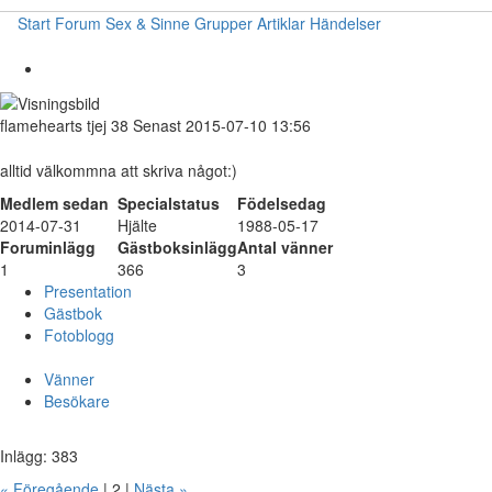
Start
Forum
Sex & Sinne
Grupper
Artiklar
Händelser
flamehearts
tjej
38
Senast 2015-07-10 13:56
alltid välkommna att skriva något:)
Medlem sedan
Specialstatus
Födelsedag
2014-07-31
Hjälte
1988-05-17
Foruminlägg
Gästboksinlägg
Antal vänner
1
366
3
Presentation
Gästbok
Fotoblogg
Vänner
Besökare
Inlägg: 383
« Föregående
| 2 |
Nästa »