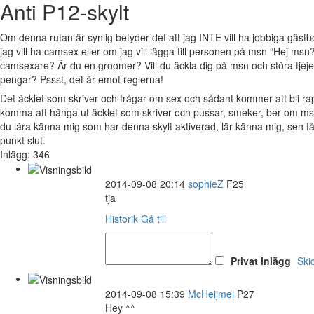
Anti P12-skylt
Om denna rutan är synlig betyder det att jag INTE vill ha jobbiga gäs
jag vill ha camsex eller om jag vill lägga till personen på msn “Hej msn?
camsexare? Är du en groomer? Vill du äckla dig på msn och störa tjejer 
pengar? Pssst, det är emot reglerna!
Det äcklet som skriver och frågar om sex och sådant kommer att bli 
komma att hänga ut äcklet som skriver och pussar, smeker, ber om msn
du lära känna mig som har denna skylt aktiverad, lär känna mig, sen 
punkt slut.
Inlägg: 346
2014-09-08 20:14
sophieZ
F25
tja
Historik
Gå till
Privat inlägg
Ski
2014-09-08 15:39
McHeijmel
P27
Hey ^^