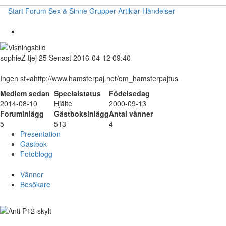
Start
Forum
Sex & Sinne
Grupper
Artiklar
Händelser
sophieZ
tjej
25
Senast 2016-04-12 09:40
Ingen st+ahttp://www.hamsterpaj.net/om_hamsterpajtus
Medlem sedan
Specialstatus
Födelsedag
2014-08-10
Hjälte
2000-09-13
Foruminlägg
Gästboksinlägg
Antal vänner
5
513
4
Presentation
Gästbok
Fotoblogg
Vänner
Besökare