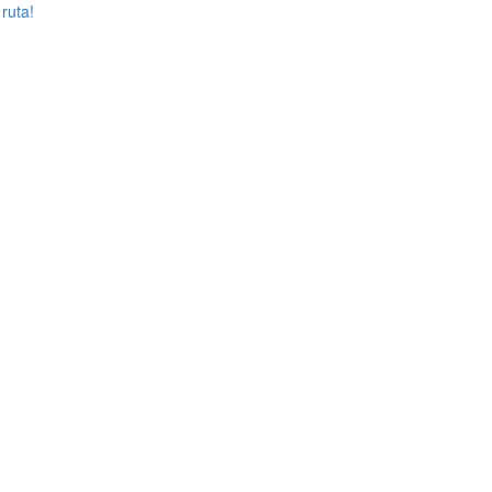
 ruta!