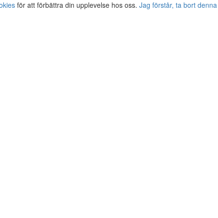
okies
för att förbättra din upplevelse hos oss.
Jag förstår, ta bort denna