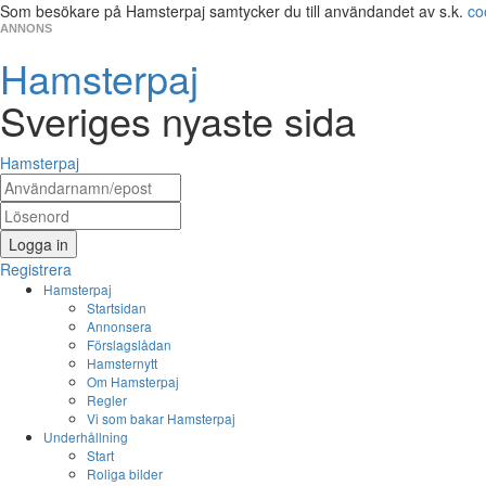
Som besökare på Hamsterpaj samtycker du till användandet av s.k.
co
ANNONS
Hamsterpaj
Sveriges nyaste sida
Hamsterpaj
Logga in
Registrera
Hamsterpaj
Startsidan
Annonsera
Förslagslådan
Hamsternytt
Om Hamsterpaj
Regler
Vi som bakar Hamsterpaj
Underhållning
Start
Roliga bilder