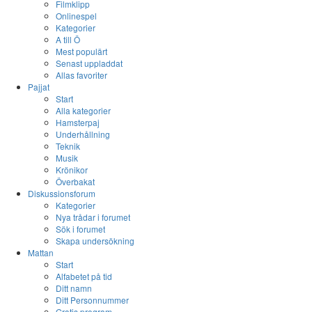
Filmklipp
Onlinespel
Kategorier
A till Ö
Mest populärt
Senast uppladdat
Allas favoriter
Pajjat
Start
Alla kategorier
Hamsterpaj
Underhållning
Teknik
Musik
Krönikor
Överbakat
Diskussionsforum
Kategorier
Nya trådar i forumet
Sök i forumet
Skapa undersökning
Mattan
Start
Alfabetet på tid
Ditt namn
Ditt Personnummer
Gratis program