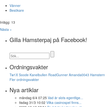
Vänner
Besökare
Inlägg: 13
Nästa »
Gilla Hamsterpaj på Facebook!
Ordningsvakter
Tw1X
Soode
Kanelbullen
RoadGunner
Amanda0043
Hamstern
Fler ordningsvakter
Nya artiklar
måndag 6/4 07:25
Vad är slots egentlige...
tisdag 31/3 10:02
Vilka casinospel finns...