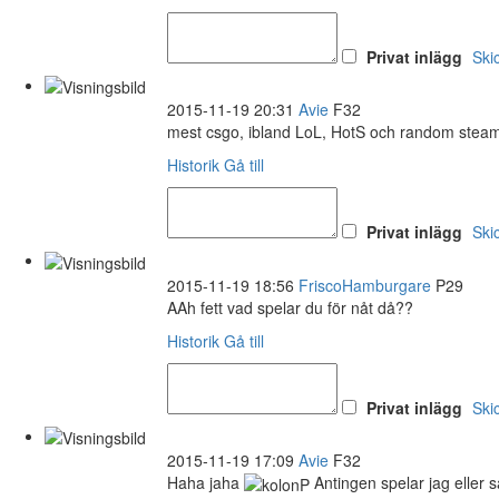
Privat inlägg
Ski
2015-11-19 20:31
Avie
F32
mest csgo, ibland LoL, HotS och random stea
Historik
Gå till
Privat inlägg
Ski
2015-11-19 18:56
FriscoHamburgare
P29
AAh fett vad spelar du för nåt då??
Historik
Gå till
Privat inlägg
Ski
2015-11-19 17:09
Avie
F32
Haha jaha
Antingen spelar jag eller s