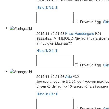
Historik
Gå till
Privat inlägg
Ski
2015-11-19 21:58
FriscoHamburgare
P29
jjjääävllaar MiN IDIOL :0 Nje jag är bara silver s
ahr du gjort idag råå??
Historik
Gå till
Privat inlägg
Ski
2015-11-19 21:56
Avie
F32
Jag spelar LoL typ två gånger i veckan max, sp
V, sen körde jag typ 10 ranked förra säsongen
Historik
Gå till
Privat inlägg
Ski