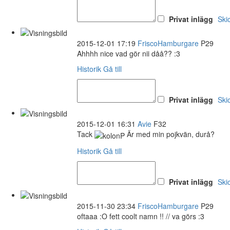
Privat inlägg
Ski
2015-12-01 17:19
FriscoHamburgare
P29
Ahhhh nice vad gör nii dåå?? :3
Historik
Gå till
Privat inlägg
Ski
2015-12-01 16:31
Avie
F32
Tack
Är med min pojkvän, durå?
Historik
Gå till
Privat inlägg
Ski
2015-11-30 23:34
FriscoHamburgare
P29
oftaaa :O fett coolt namn !! // va görs :3