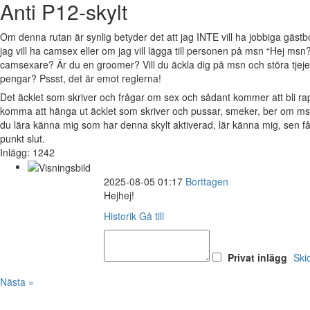
Anti P12-skylt
Om denna rutan är synlig betyder det att jag INTE vill ha jobbiga gäs
jag vill ha camsex eller om jag vill lägga till personen på msn “Hej msn?
camsexare? Är du en groomer? Vill du äckla dig på msn och störa tjejer 
pengar? Pssst, det är emot reglerna!
Det äcklet som skriver och frågar om sex och sådant kommer att bli 
komma att hänga ut äcklet som skriver och pussar, smeker, ber om msn
du lära känna mig som har denna skylt aktiverad, lär känna mig, sen 
punkt slut.
Inlägg: 1242
2025-08-05 01:17
Borttagen
Hejhej!
Historik
Gå till
Privat inlägg
Ski
Nästa »