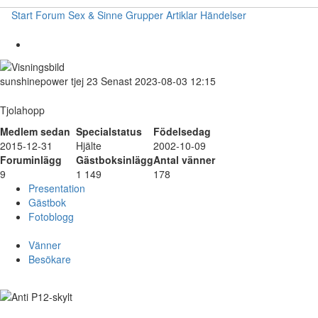
Start
Forum
Sex & Sinne
Grupper
Artiklar
Händelser
sunshinepower
tjej
23
Senast 2023-08-03 12:15
Tjolahopp
Medlem sedan
Specialstatus
Födelsedag
2015-12-31
Hjälte
2002-10-09
Foruminlägg
Gästboksinlägg
Antal vänner
9
1 149
178
Presentation
Gästbok
Fotoblogg
Vänner
Besökare