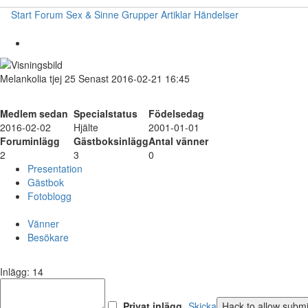
Start
Forum
Sex & Sinne
Grupper
Artiklar
Händelser
Melankolia
tjej
25
Senast 2016-02-21 16:45
Medlem sedan
Specialstatus
Födelsedag
2016-02-02
Hjälte
2001-01-01
Foruminlägg
Gästboksinlägg
Antal vänner
2
3
0
Presentation
Gästbok
Fotoblogg
Vänner
Besökare
Inlägg: 14
Privat inlägg
Skicka