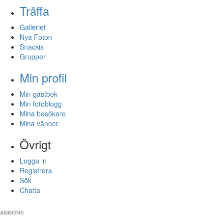
Träffa
Galleriet
Nya Foton
Snackis
Grupper
Min profil
Min gästbok
Min fotoblogg
Mina besökare
Mina vänner
Övrigt
Logga in
Registrera
Sök
Chatta
ANNONS