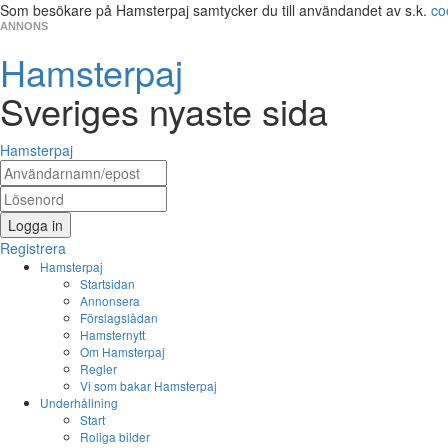
Som besökare på Hamsterpaj samtycker du till användandet av s.k.
co
ANNONS
Hamsterpaj
Sveriges nyaste sida
Hamsterpaj
Logga in
Registrera
Hamsterpaj
Startsidan
Annonsera
Förslagslådan
Hamsternytt
Om Hamsterpaj
Regler
Vi som bakar Hamsterpaj
Underhållning
Start
Roliga bilder