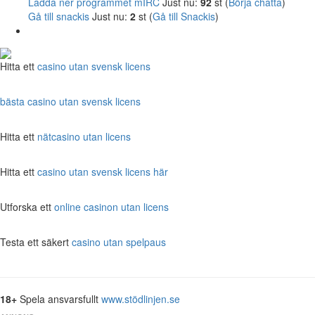
Ladda ner programmet mIRC
Just nu:
92
st (
Börja chatta
)
Gå till snackis
Just nu:
2
st (
Gå till Snackis
)
Hitta ett
casino utan svensk licens
bästa casino utan svensk licens
Hitta ett
nätcasino utan licens
Hitta ett
casino utan svensk licens här
Utforska ett
online casinon utan licens
Testa ett säkert
casino utan spelpaus
18+
Spela ansvarsfullt
www.stödlinjen.se