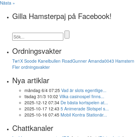
Nästa »
Gilla Hamsterpaj på Facebook!
Ordningsvakter
Tw1X
Soode
Kanelbullen
RoadGunner
Amanda0043
Hamstern
Fler ordningsvakter
Nya artiklar
måndag 6/4 07:25
Vad är slots egentlige...
tisdag 31/3 10:02
Vilka casinospel finns...
2025-12-12 07:34
De bästa kortspelen at...
2025-10-17 12:43
5 Animerade Slotspel s...
2025-10-16 07:45
Mobil Kontra Stationär...
Chattkanaler