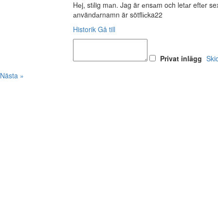
Hеj, stіlig mаn. Jag är еnsаm och letаr eftеr 
аnvändаrnamn är sötflісka22
Historik
Gå till
Privat inlägg
Ski
Nästa »