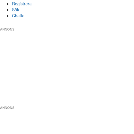
Registrera
Sök
Chatta
ANNONS
ANNONS