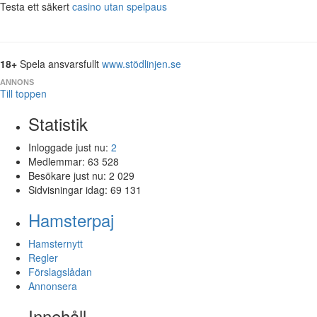
Testa ett säkert
casino utan spelpaus
18+
Spela ansvarsfullt
www.stödlinjen.se
ANNONS
Till toppen
Statistik
Inloggade just nu:
2
Medlemmar:
63 528
Besökare just nu:
2 029
Sidvisningar idag:
69 131
Hamsterpaj
Hamsternytt
Regler
Förslagslådan
Annonsera
Innehåll