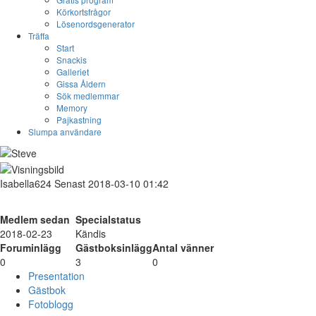
Körkortsfrågor
Lösenordsgenerator
Träffa
Start
Snackis
Galleriet
Gissa Åldern
Sök medlemmar
Memory
Pajkastning
Slumpa användare
Isabella624
Senast 2018-03-10 01:42
Medlem sedan
Specialstatus
2018-02-23
Kändis
Foruminlägg
Gästboksinlägg
Antal vänner
0
3
0
Presentation
Gästbok
Fotoblogg