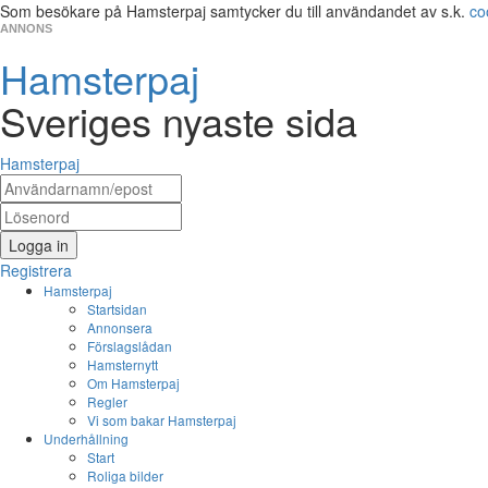
Som besökare på Hamsterpaj samtycker du till användandet av s.k.
co
ANNONS
Hamsterpaj
Sveriges nyaste sida
Hamsterpaj
Logga in
Registrera
Hamsterpaj
Startsidan
Annonsera
Förslagslådan
Hamsternytt
Om Hamsterpaj
Regler
Vi som bakar Hamsterpaj
Underhållning
Start
Roliga bilder