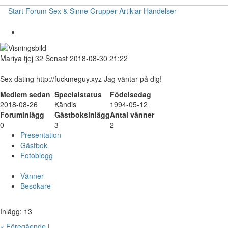
Start
Forum
Sex & Sinne
Grupper
Artiklar
Händelser
Mariya
tjej
32
Senast 2018-08-30 21:22
Sex dating http://fuckmeguy.xyz Jag väntar på dig!
Medlem sedan
Specialstatus
Födelsedag
2018-08-26
Kändis
1994-05-12
Foruminlägg
Gästboksinlägg
Antal vänner
0
3
2
Presentation
Gästbok
Fotoblogg
Vänner
Besökare
Inlägg: 13
« Föregående
|