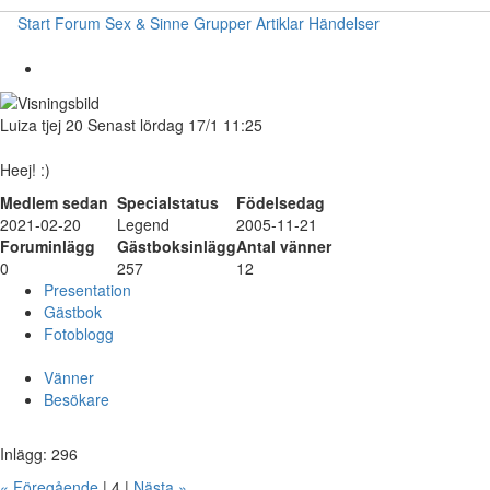
Start
Forum
Sex & Sinne
Grupper
Artiklar
Händelser
Luiza
tjej
20
Senast lördag 17/1 11:25
Heej! :)
Medlem sedan
Specialstatus
Födelsedag
2021-02-20
Legend
2005-11-21
Foruminlägg
Gästboksinlägg
Antal vänner
0
257
12
Presentation
Gästbok
Fotoblogg
Vänner
Besökare
Inlägg: 296
« Föregående
| 4 |
Nästa »