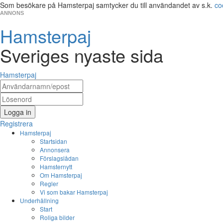
Som besökare på Hamsterpaj samtycker du till användandet av s.k.
co
ANNONS
Hamsterpaj
Sveriges nyaste sida
Hamsterpaj
Logga in
Registrera
Hamsterpaj
Startsidan
Annonsera
Förslagslådan
Hamsternytt
Om Hamsterpaj
Regler
Vi som bakar Hamsterpaj
Underhållning
Start
Roliga bilder