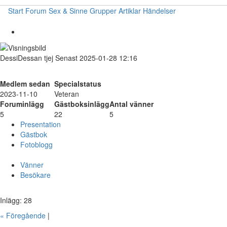
Start
Forum
Sex & Sinne
Grupper
Artiklar
Händelser
DessiDessan
tjej
Senast 2025-01-28 12:16
Medlem sedan
Specialstatus
2023-11-10
Veteran
Foruminlägg
Gästboksinlägg
Antal vänner
5
22
5
Presentation
Gästbok
Fotoblogg
Vänner
Besökare
Inlägg: 28
« Föregående
|