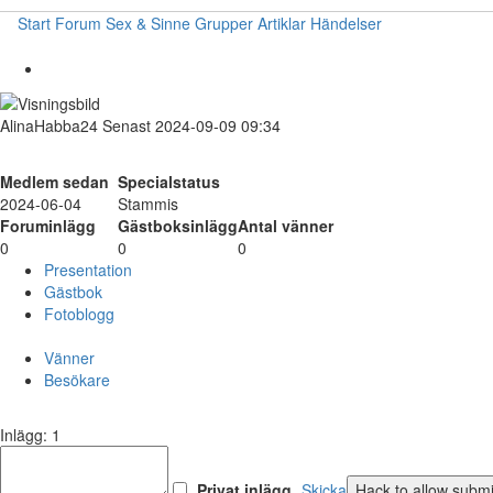
Start
Forum
Sex & Sinne
Grupper
Artiklar
Händelser
AlinaHabba24
Senast 2024-09-09 09:34
Medlem sedan
Specialstatus
2024-06-04
Stammis
Foruminlägg
Gästboksinlägg
Antal vänner
0
0
0
Presentation
Gästbok
Fotoblogg
Vänner
Besökare
Inlägg: 1
Privat inlägg
Skicka