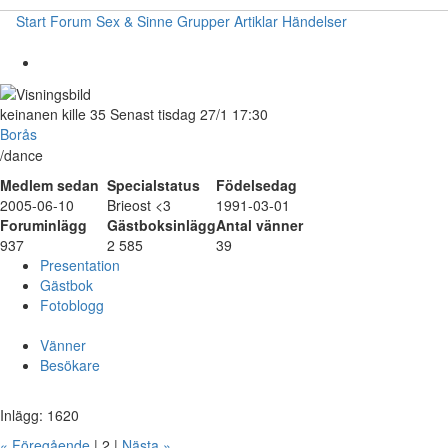
Start
Forum
Sex & Sinne
Grupper
Artiklar
Händelser
keinanen
kille
35
Senast tisdag 27/1 17:30
Borås
/dance
Medlem sedan
Specialstatus
Födelsedag
2005-06-10
Brieost <3
1991-03-01
Foruminlägg
Gästboksinlägg
Antal vänner
937
2 585
39
Presentation
Gästbok
Fotoblogg
Vänner
Besökare
Inlägg: 1620
« Föregående
| 2 |
Nästa »