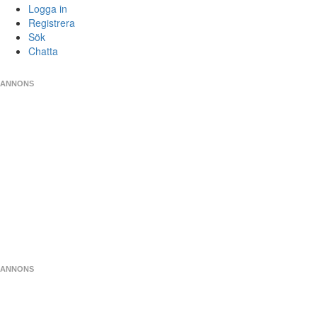
Logga in
Registrera
Sök
Chatta
ANNONS
ANNONS