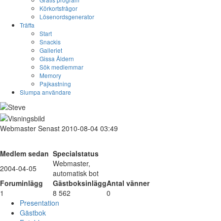
Körkortsfrågor
Lösenordsgenerator
Träffa
Start
Snackis
Galleriet
Gissa Åldern
Sök medlemmar
Memory
Pajkastning
Slumpa användare
Webmaster
Senast 2010-08-04 03:49
Medlem sedan
Specialstatus
Webmaster,
2004-04-05
automatisk bot
Foruminlägg
Gästboksinlägg
Antal vänner
1
8 562
0
Presentation
Gästbok