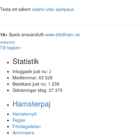
Testa ett säkert
casino utan spelpaus
18+
Spela ansvarsfullt
www.stödlinjen.se
ANNONS
Till toppen
Statistik
Inloggade just nu:
2
Medlemmar:
63 528
Besökare just nu:
1 239
Sidvisningar idag:
27 375
Hamsterpaj
Hamsternytt
Regler
Förslagslådan
Annonsera