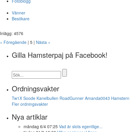
Fotoblogg
Vänner
Besökare
Inlägg: 4576
« Föregående
| 5 |
Nästa »
Gilla Hamsterpaj på Facebook!
Ordningsvakter
Tw1X
Soode
Kanelbullen
RoadGunner
Amanda0043
Hamstern
Fler ordningsvakter
Nya artiklar
måndag 6/4 07:25
Vad är slots egentlige...