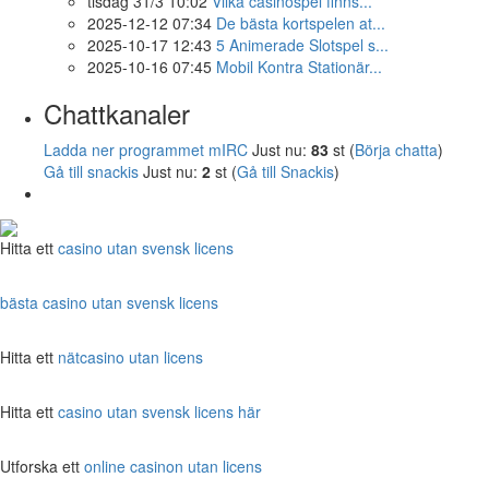
tisdag 31/3 10:02
Vilka casinospel finns...
2025-12-12 07:34
De bästa kortspelen at...
2025-10-17 12:43
5 Animerade Slotspel s...
2025-10-16 07:45
Mobil Kontra Stationär...
Chattkanaler
Ladda ner programmet mIRC
Just nu:
83
st (
Börja chatta
)
Gå till snackis
Just nu:
2
st (
Gå till Snackis
)
Hitta ett
casino utan svensk licens
bästa casino utan svensk licens
Hitta ett
nätcasino utan licens
Hitta ett
casino utan svensk licens här
Utforska ett
online casinon utan licens