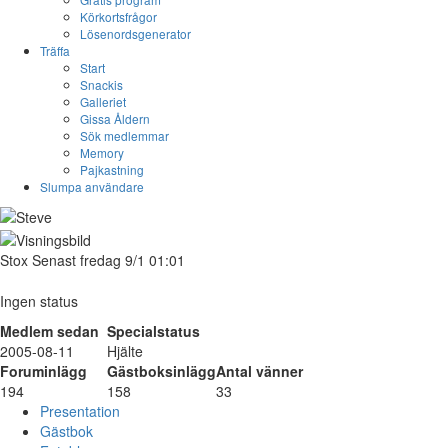
Körkortsfrågor
Lösenordsgenerator
Träffa
Start
Snackis
Galleriet
Gissa Åldern
Sök medlemmar
Memory
Pajkastning
Slumpa användare
Stox
Senast fredag 9/1 01:01
Ingen status
Medlem sedan
Specialstatus
2005-08-11
Hjälte
Foruminlägg
Gästboksinlägg
Antal vänner
194
158
33
Presentation
Gästbok