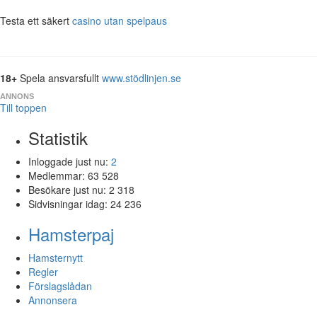
Testa ett säkert
casino utan spelpaus
18+
Spela ansvarsfullt
www.stödlinjen.se
ANNONS
Till toppen
Statistik
Inloggade just nu:
2
Medlemmar:
63 528
Besökare just nu:
2 318
Sidvisningar idag:
24 236
Hamsterpaj
Hamsternytt
Regler
Förslagslådan
Annonsera