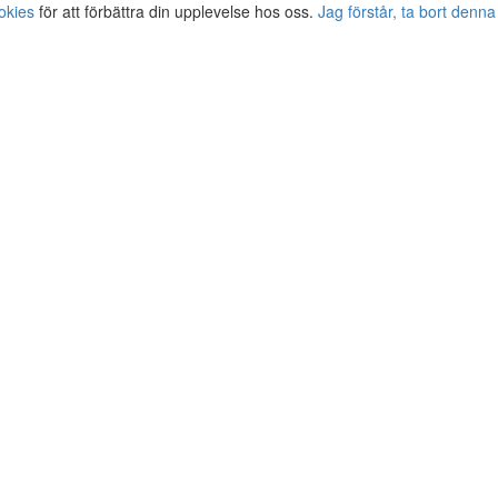
okies
för att förbättra din upplevelse hos oss.
Jag förstår, ta bort denna