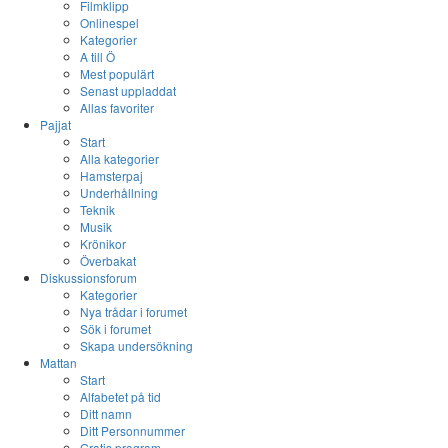
Filmklipp
Onlinespel
Kategorier
A till Ö
Mest populärt
Senast uppladdat
Allas favoriter
Pajjat
Start
Alla kategorier
Hamsterpaj
Underhållning
Teknik
Musik
Krönikor
Överbakat
Diskussionsforum
Kategorier
Nya trådar i forumet
Sök i forumet
Skapa undersökning
Mattan
Start
Alfabetet på tid
Ditt namn
Ditt Personnummer
Gratis program