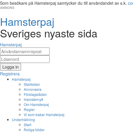
Som besökare på Hamsterpaj samtycker du till användandet av s.k.
co
ANNONS
Hamsterpaj
Sveriges nyaste sida
Hamsterpaj
Logga in
Registrera
Hamsterpaj
Startsidan
Annonsera
Förslagslådan
Hamsternytt
Om Hamsterpaj
Regler
Vi som bakar Hamsterpaj
Underhållning
Start
Roliga bilder