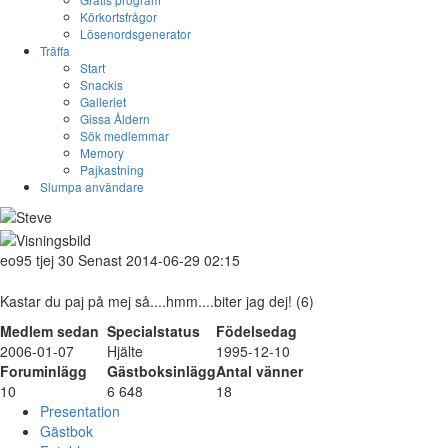
Körkortsfrågor
Lösenordsgenerator
Träffa
Start
Snackis
Galleriet
Gissa Åldern
Sök medlemmar
Memory
Pajkastning
Slumpa användare
eo95
tjej
30
Senast 2014-06-29 02:15
Kastar du paj på mej så....hmm....biter jag dej! (6)
Medlem sedan
Specialstatus
Födelsedag
2006-01-07
Hjälte
1995-12-10
Foruminlägg
Gästboksinlägg
Antal vänner
10
6 648
18
Presentation
Gästbok