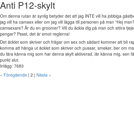
Anti P12-skylt
Om denna rutan är synlig betyder det att jag INTE vill ha jobbiga gäs
jag vill ha camsex eller om jag vill lägga till personen på msn “Hej msn?
camsexare? Är du en groomer? Vill du äckla dig på msn och störa tjejer 
pengar? Pssst, det är emot reglerna!
Det äcklet som skriver och frågar om sex och sådant kommer att bli 
komma att hänga ut äcklet som skriver och pussar, smeker, ber om msn
du lära känna mig som har denna skylt aktiverad, lär känna mig, sen 
punkt slut.
Inlägg: 7683
« Föregående
| 2 |
Nästa »