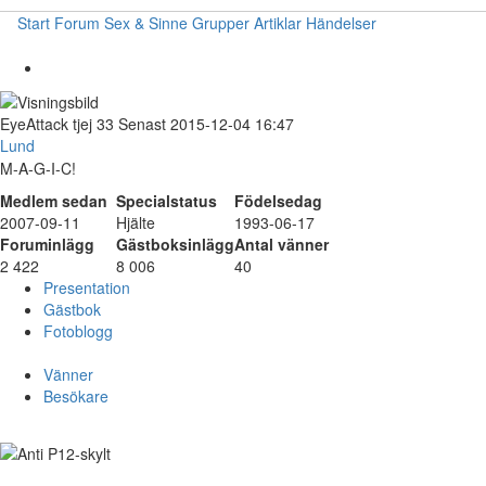
Start
Forum
Sex & Sinne
Grupper
Artiklar
Händelser
EyeAttack
tjej
33
Senast 2015-12-04 16:47
Lund
M-A-G-I-C!
Medlem sedan
Specialstatus
Födelsedag
2007-09-11
Hjälte
1993-06-17
Foruminlägg
Gästboksinlägg
Antal vänner
2 422
8 006
40
Presentation
Gästbok
Fotoblogg
Vänner
Besökare