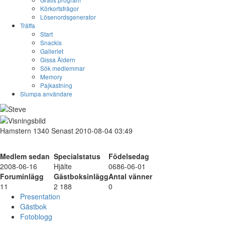
Körkortsfrågor
Lösenordsgenerator
Träffa
Start
Snackis
Galleriet
Gissa Åldern
Sök medlemmar
Memory
Pajkastning
Slumpa användare
Hamstern
1340
Senast 2010-08-04 03:49
Medlem sedan
Specialstatus
Födelsedag
2008-06-16
Hjälte
0686-06-01
Foruminlägg
Gästboksinlägg
Antal vänner
11
2 188
0
Presentation
Gästbok
Fotoblogg