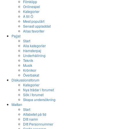
Filmklipp
Onlinespel
Kategorier
A till Ö
Mest populärt
Senast uppladdat
Allas favoriter
Pajjat
Start
Alla kategorier
Hamsterpaj
Underhållning
Teknik
Musik
Krönikor
Överbakat
Diskussionsforum
Kategorier
Nya trådar i forumet
Sök i forumet
Skapa undersökning
Mattan
Start
Alfabetet på tid
Ditt namn
Ditt Personnummer
Gratis program