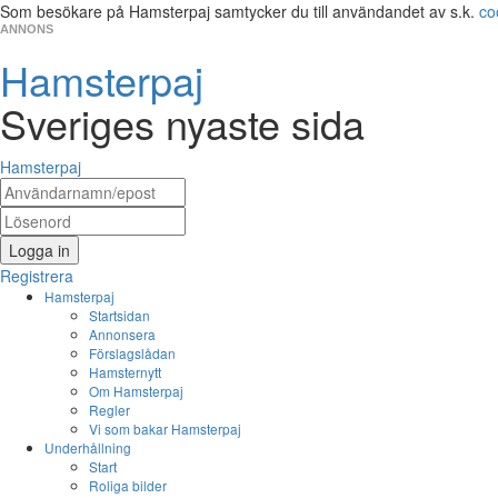
Som besökare på Hamsterpaj samtycker du till användandet av s.k.
co
ANNONS
Hamsterpaj
Sveriges nyaste sida
Hamsterpaj
Logga in
Registrera
Hamsterpaj
Startsidan
Annonsera
Förslagslådan
Hamsternytt
Om Hamsterpaj
Regler
Vi som bakar Hamsterpaj
Underhållning
Start
Roliga bilder