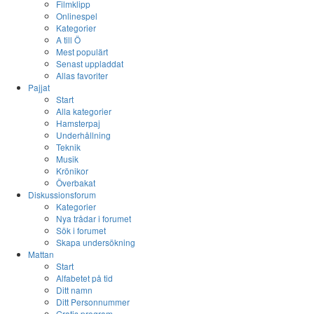
Filmklipp
Onlinespel
Kategorier
A till Ö
Mest populärt
Senast uppladdat
Allas favoriter
Pajjat
Start
Alla kategorier
Hamsterpaj
Underhållning
Teknik
Musik
Krönikor
Överbakat
Diskussionsforum
Kategorier
Nya trådar i forumet
Sök i forumet
Skapa undersökning
Mattan
Start
Alfabetet på tid
Ditt namn
Ditt Personnummer
Gratis program