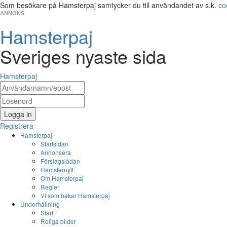
Som besökare på Hamsterpaj samtycker du till användandet av s.k.
co
ANNONS
Hamsterpaj
Sveriges nyaste sida
Hamsterpaj
Logga in
Registrera
Hamsterpaj
Startsidan
Annonsera
Förslagslådan
Hamsternytt
Om Hamsterpaj
Regler
Vi som bakar Hamsterpaj
Underhållning
Start
Roliga bilder