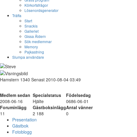
Körkortsfrågor
Lösenordsgenerator
Träffa
Start
Snackis
Galleriet
Gissa Åldern
Sök medlemmar
Memory
Pajkastning
Slumpa användare
Hamstern
1340
Senast 2010-08-04 03:49
Medlem sedan
Specialstatus
Födelsedag
2008-06-16
Hjälte
0686-06-01
Foruminlägg
Gästboksinlägg
Antal vänner
11
2 188
0
Presentation
Gästbok
Fotoblogg