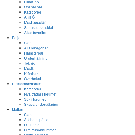
Filmklipp
Onlinespel
Kategorier
A till Ö
Mest populärt
Senast uppladdat
Allas favoriter
Pajjat
Start
Alla kategorier
Hamsterpaj
Underhållning
Teknik
Musik
Krönikor
Överbakat
Diskussionsforum
Kategorier
Nya trådar i forumet
Sök i forumet
Skapa undersökning
Mattan
Start
Alfabetet på tid
Ditt namn
Ditt Personnummer
Gratis program