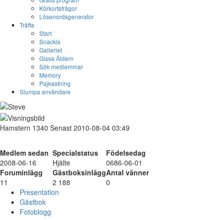
Körkortsfrågor
Lösenordsgenerator
Träffa
Start
Snackis
Galleriet
Gissa Åldern
Sök medlemmar
Memory
Pajkastning
Slumpa användare
Hamstern
1340
Senast 2010-08-04 03:49
Medlem sedan
Specialstatus
Födelsedag
2008-06-16
Hjälte
0686-06-01
Foruminlägg
Gästboksinlägg
Antal vänner
11
2 188
0
Presentation
Gästbok
Fotoblogg