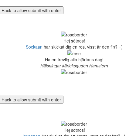
Hej sötnos!
Sockaan
har skickat dig en ros, visst är den fin? =)
Ha en trevlig alla hjärtans dag!
Hälsningar kärleksguden Hamstern
Hej sötnos!
keinanen
har skickat dig ett hjärta, visst är det fint? =)