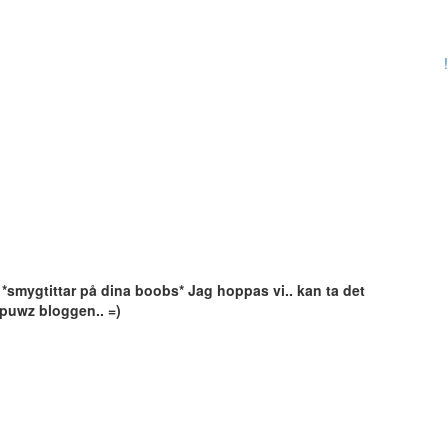
!
 *smygtittar på dina boobs* Jag hoppas vi.. kan ta det
wspuwz bloggen.. =)