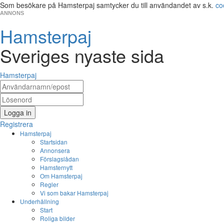
Som besökare på Hamsterpaj samtycker du till användandet av s.k.
co
ANNONS
Hamsterpaj
Sveriges nyaste sida
Hamsterpaj
Logga in
Registrera
Hamsterpaj
Startsidan
Annonsera
Förslagslådan
Hamsternytt
Om Hamsterpaj
Regler
Vi som bakar Hamsterpaj
Underhållning
Start
Roliga bilder