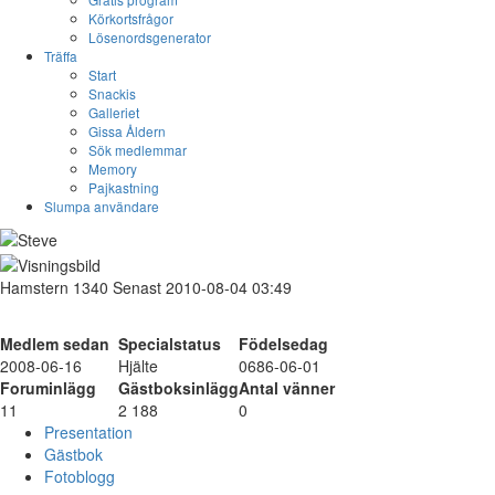
Körkortsfrågor
Lösenordsgenerator
Träffa
Start
Snackis
Galleriet
Gissa Åldern
Sök medlemmar
Memory
Pajkastning
Slumpa användare
Hamstern
1340
Senast 2010-08-04 03:49
Medlem sedan
Specialstatus
Födelsedag
2008-06-16
Hjälte
0686-06-01
Foruminlägg
Gästboksinlägg
Antal vänner
11
2 188
0
Presentation
Gästbok
Fotoblogg