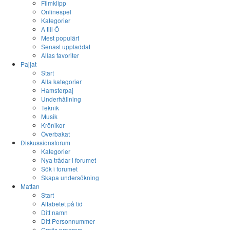
Filmklipp
Onlinespel
Kategorier
A till Ö
Mest populärt
Senast uppladdat
Allas favoriter
Pajjat
Start
Alla kategorier
Hamsterpaj
Underhållning
Teknik
Musik
Krönikor
Överbakat
Diskussionsforum
Kategorier
Nya trådar i forumet
Sök i forumet
Skapa undersökning
Mattan
Start
Alfabetet på tid
Ditt namn
Ditt Personnummer
Gratis program