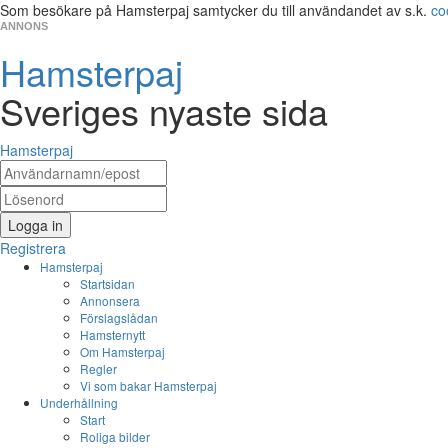
Som besökare på Hamsterpaj samtycker du till användandet av s.k.
co
ANNONS
Hamsterpaj
Sveriges nyaste sida
Hamsterpaj
Logga in
Registrera
Hamsterpaj
Startsidan
Annonsera
Förslagslådan
Hamsternytt
Om Hamsterpaj
Regler
Vi som bakar Hamsterpaj
Underhållning
Start
Roliga bilder