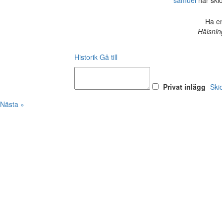
samuel
har skic
Ha en
Hälsnin
Historik
Gå till
Privat inlägg
Ski
Nästa »