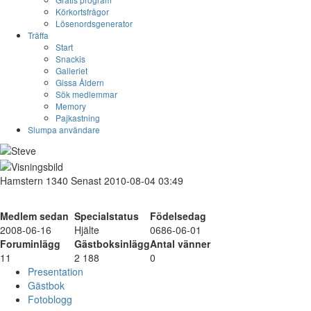
Körkortsfrågor
Lösenordsgenerator
Träffa
Start
Snackis
Galleriet
Gissa Åldern
Sök medlemmar
Memory
Pajkastning
Slumpa användare
Hamstern
1340
Senast 2010-08-04 03:49
Medlem sedan
Specialstatus
Födelsedag
2008-06-16
Hjälte
0686-06-01
Foruminlägg
Gästboksinlägg
Antal vänner
11
2 188
0
Presentation
Gästbok
Fotoblogg