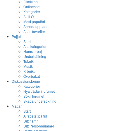
Filmklipp
Onlinespel
Kategorier
A till Ö
Mest populärt
Senast uppladdat
Allas favoriter
Pajjat
Start
Alla kategorier
Hamsterpaj
Underhållning
Teknik
Musik
Krönikor
Överbakat
Diskussionsforum
Kategorier
Nya trådar i forumet
Sök i forumet
Skapa undersökning
Mattan
Start
Alfabetet på tid
Ditt namn
Ditt Personnummer
Gratis program