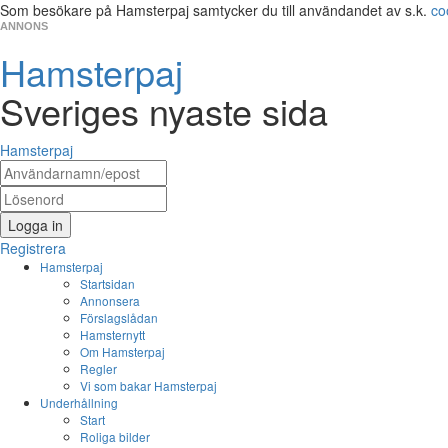
Som besökare på Hamsterpaj samtycker du till användandet av s.k.
co
ANNONS
Hamsterpaj
Sveriges nyaste sida
Hamsterpaj
Logga in
Registrera
Hamsterpaj
Startsidan
Annonsera
Förslagslådan
Hamsternytt
Om Hamsterpaj
Regler
Vi som bakar Hamsterpaj
Underhållning
Start
Roliga bilder