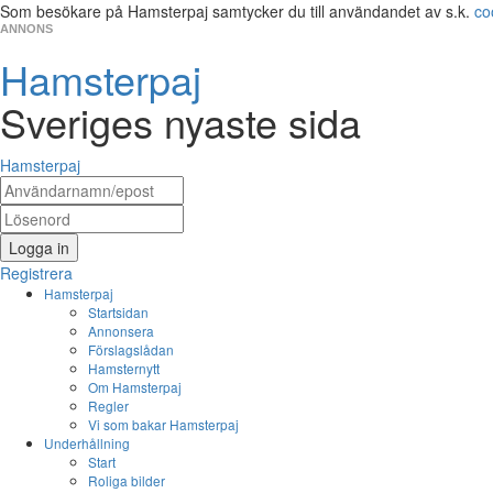
Som besökare på Hamsterpaj samtycker du till användandet av s.k.
co
ANNONS
Hamsterpaj
Sveriges nyaste sida
Hamsterpaj
Logga in
Registrera
Hamsterpaj
Startsidan
Annonsera
Förslagslådan
Hamsternytt
Om Hamsterpaj
Regler
Vi som bakar Hamsterpaj
Underhållning
Start
Roliga bilder