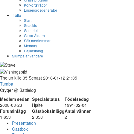
Körkortsfrågor
Lösenordsgenerator
Träffa
Start
Snackis
Galleriet
Gissa Åldern
Sök medlemmar
Memory
Pajkastning
Slumpa användare
Tholun
kille
35
Senast 2016-01-12 21:35
Tumba
Cryqer @ Battlelog
Medlem sedan
Specialstatus
Födelsedag
2008-08-23
Hjälte
1991-02-04
Foruminlägg
Gästboksinlägg
Antal vänner
1 653
2 358
2
Presentation
Gästbok