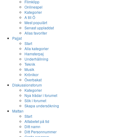
Filmklipp
Onlinespel
Kategorier
A till Ö
Mest populärt
Senast uppladdat
Allas favoriter
Pajjat
Start
Alla kategorier
Hamsterpaj
Underhållning
Teknik
Musik
Krönikor
Överbakat
Diskussionsforum
Kategorier
Nya trådar i forumet
Sök i forumet
Skapa undersökning
Mattan
Start
Alfabetet på tid
Ditt namn
Ditt Personnummer
Gratis program