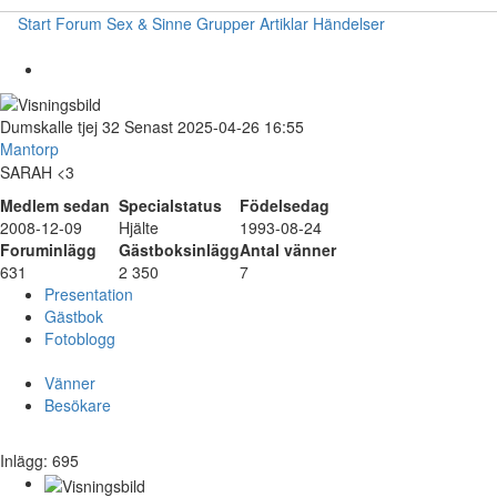
Start
Forum
Sex & Sinne
Grupper
Artiklar
Händelser
Dumskalle
tjej
32
Senast 2025-04-26 16:55
Mantorp
SARAH <3
Medlem sedan
Specialstatus
Födelsedag
2008-12-09
Hjälte
1993-08-24
Foruminlägg
Gästboksinlägg
Antal vänner
631
2 350
7
Presentation
Gästbok
Fotoblogg
Vänner
Besökare
Inlägg: 695