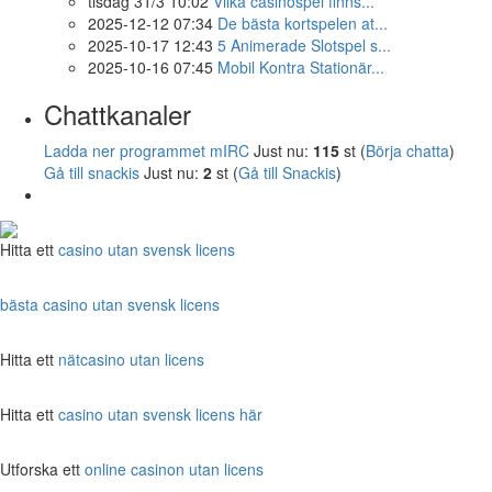
tisdag 31/3 10:02
Vilka casinospel finns...
2025-12-12 07:34
De bästa kortspelen at...
2025-10-17 12:43
5 Animerade Slotspel s...
2025-10-16 07:45
Mobil Kontra Stationär...
Chattkanaler
Ladda ner programmet mIRC
Just nu:
115
st (
Börja chatta
)
Gå till snackis
Just nu:
2
st (
Gå till Snackis
)
Hitta ett
casino utan svensk licens
bästa casino utan svensk licens
Hitta ett
nätcasino utan licens
Hitta ett
casino utan svensk licens här
Utforska ett
online casinon utan licens