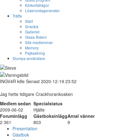
Körkortsfrågor
Lösenordsgenerator
Träffa
Start
Snackis
Galleriet
Gissa Åldern
Sök medlemmar
Memory
Pajkastning
Slumpa användare
INGV4R
kille
Senast 2020-12-19 23:52
Jag hette tidigare Crackhorankosken
Medlem sedan
Specialstatus
2009-06-02
Hjälte
Foruminlägg
Gästboksinlägg
Antal vänner
2 361
803
9
Presentation
Gästbok