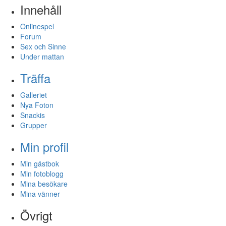
Innehåll
Onlinespel
Forum
Sex och Sinne
Under mattan
Träffa
Galleriet
Nya Foton
Snackis
Grupper
Min profil
Min gästbok
Min fotoblogg
Mina besökare
Mina vänner
Övrigt