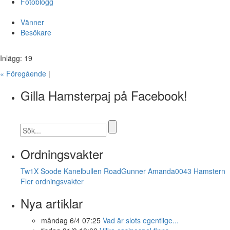
Fotoblogg
Vänner
Besökare
Inlägg: 19
« Föregående
|
Gilla Hamsterpaj på Facebook!
Ordningsvakter
Tw1X
Soode
Kanelbullen
RoadGunner
Amanda0043
Hamstern
Fler ordningsvakter
Nya artiklar
måndag 6/4 07:25
Vad är slots egentlige...