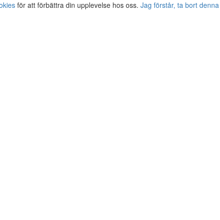
okies
för att förbättra din upplevelse hos oss.
Jag förstår, ta bort denna