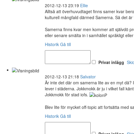
2012-12-13 23:19
Ellie
Alltså att överhuvudtaget finns samer kvar beror 
kulturell mångfald därmed Samerna. Så det är fak
Samerna finns kvar men kommer att självdö prec
eller senare smälta in i samhället språkligt elle
Historik
Gå till
Privat inlägg
Ski
2012-12-13 21:18
Salvator
Är inte det där om samerna lite av en myt då? I 
lever i städerna. Jokkmokk är ju i vilket fall 
Jokkmokk för stad iofs.
Blev lite för mycket off-topic att fortsätta med
Historik
Gå till
Privat inlägg
Ski