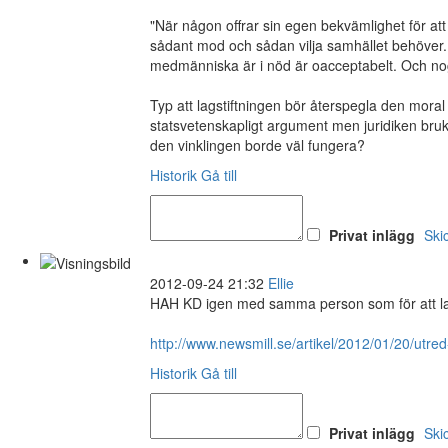
"När någon offrar sin egen bekvämlighet för att
sådant mod och sådan vilja samhället behöver. At
medmänniska är i nöd är oacceptabelt. Och nog 
Typ att lagstiftningen bör återspegla den moral v
statsvetenskapligt argument men juridiken bruka
den vinklingen borde väl fungera?
Historik
Gå till
Privat inlägg
Ski
2012-09-24 21:32
Ellie
HAH KD igen med samma person som för att lag
http://www.newsmill.se/artikel/2012/01/20/utred
Historik
Gå till
Privat inlägg
Ski