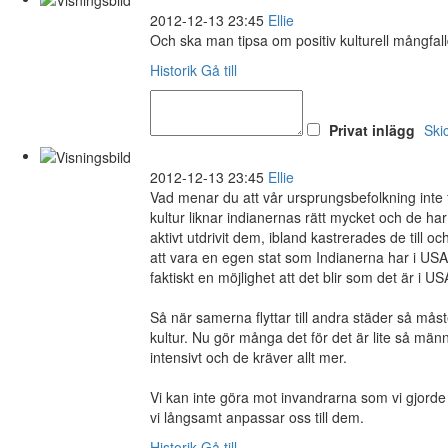
2012-12-13 23:45
Ellie
Och ska man tipsa om positiv kulturell mångfal
Historik
Gå till
Privat inlägg
Ski
2012-12-13 23:45
Ellie
Vad menar du att vår ursprungsbefolkning inte 
kultur liknar indianernas rätt mycket och de har
aktivt utdrivit dem, ibland kastrerades de till 
att vara en egen stat som Indianerna har i USA 
faktiskt en möjlighet att det blir som det är i US
Så när samerna flyttar till andra städer så må
kultur. Nu gör många det för det är lite så män
intensivt och de kräver allt mer.
Vi kan inte göra mot invandrarna som vi gjorde
vi långsamt anpassar oss till dem.
Historik
Gå till