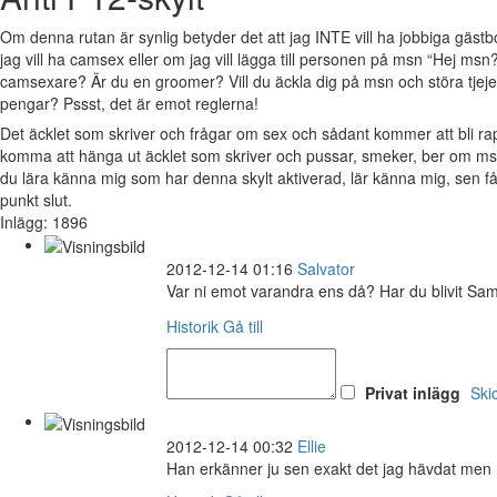
Om denna rutan är synlig betyder det att jag INTE vill ha jobbiga gäs
jag vill ha camsex eller om jag vill lägga till personen på msn “Hej msn?
camsexare? Är du en groomer? Vill du äckla dig på msn och störa tjejer 
pengar? Pssst, det är emot reglerna!
Det äcklet som skriver och frågar om sex och sådant kommer att bli 
komma att hänga ut äcklet som skriver och pussar, smeker, ber om msn
du lära känna mig som har denna skylt aktiverad, lär känna mig, sen 
punkt slut.
Inlägg: 1896
2012-12-14 01:16
Salvator
Var ni emot varandra ens då? Har du blivit Sa
Historik
Gå till
Privat inlägg
Ski
2012-12-14 00:32
Ellie
Han erkänner ju sen exakt det jag hävdat men m