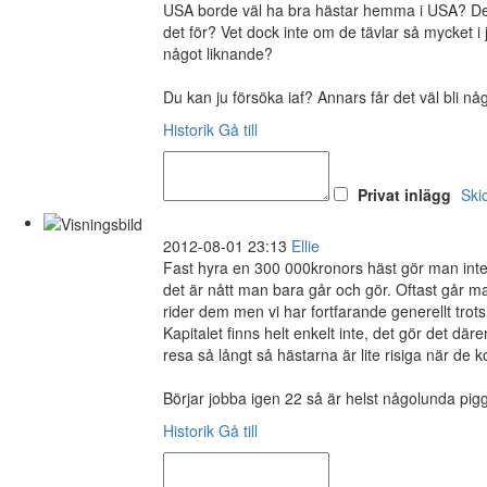
USA borde väl ha bra hästar hemma i USA? De ha
det för? Vet dock inte om de tävlar så mycket i
något liknande?
Du kan ju försöka iaf? Annars får det väl bli nå
Historik
Gå till
Privat inlägg
Ski
2012-08-01 23:13
Ellie
Fast hyra en 300 000kronors häst gör man inte,
det är nått man bara går och gör. Oftast går ma
rider dem men vi har fortfarande generellt trots
Kapitalet finns helt enkelt inte, det gör det 
resa så långt så hästarna är lite risiga när de k
Börjar jobba igen 22 så är helst någolunda pigg
Historik
Gå till