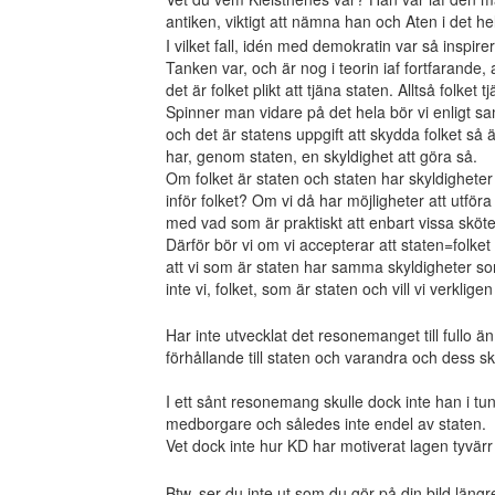
antiken, viktigt att nämna han och Aten i det h
I vilket fall, idén med demokratin var så inspi
Tanken var, och är nog i teorin iaf fortfarande, a
det är folket plikt att tjäna staten. Alltså folket
Spinner man vidare på det hela bör vi enligt sa
och det är statens uppgift att skydda folket så 
har, genom staten, en skyldighet att göra så.
Om folket är staten och staten har skyldigheter 
inför folket? Om vi då har möjligheter att utföra
med vad som är praktiskt att enbart vissa sköt
Därför bör vi om vi accepterar att staten=folke
att vi som är staten har samma skyldigheter so
inte vi, folket, som är staten och vill vi verkl
Har inte utvecklat det resonemanget till full
förhållande till staten och varandra och dess sky
I ett sånt resonemang skulle dock inte han i tu
medborgare och således inte endel av staten.
Vet dock inte hur KD har motiverat lagen tyvär
Btw, ser du inte ut som du gör på din bild läng