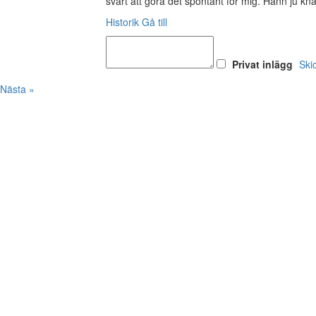
svårt att göra det spontant för mig. Hann ju kn
Historik
Gå till
Privat inlägg
Ski
Nästa »