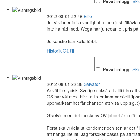
Privat inlägg
Ski
2012-08-01 22:46
Ellie
Jo, vi vinner iofs ovanligt ofta men just fältävl
inte ha råd med. Wega har ju redan ett pris på 
Jo kanske kan kolla förbi.
Historik
Gå till
Privat inlägg
Ski
2012-08-01 22:38
Salvator
Är väl lite typiskt Sverige också att alltid tro 
OS har väl mest blivit ett stor kommersiellt jipp
uppmärksamhet får chansen att visa upp sig. :)
Givetvis men det mesta av OV jobbet är ju rätt en
Först ska vi dela ut kondomer och sen är det fi
att hänga lite iaf. Jag försöker passa på att trä