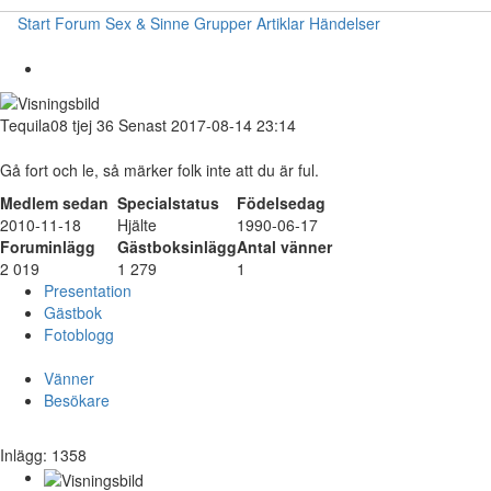
Start
Forum
Sex & Sinne
Grupper
Artiklar
Händelser
Tequila08
tjej
36
Senast 2017-08-14 23:14
Gå fort och le, så märker folk inte att du är ful.
Medlem sedan
Specialstatus
Födelsedag
2010-11-18
Hjälte
1990-06-17
Foruminlägg
Gästboksinlägg
Antal vänner
2 019
1 279
1
Presentation
Gästbok
Fotoblogg
Vänner
Besökare
Inlägg: 1358