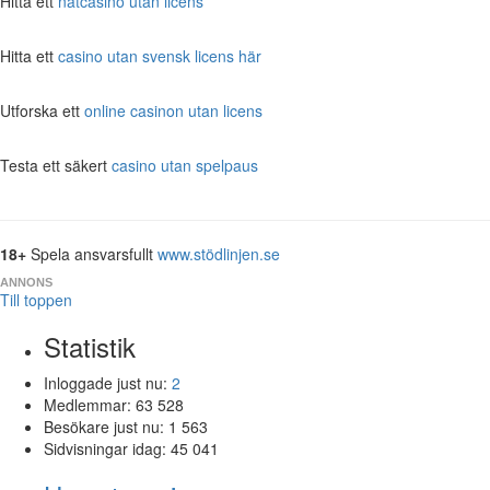
Hitta ett
nätcasino utan licens
Hitta ett
casino utan svensk licens här
Utforska ett
online casinon utan licens
Testa ett säkert
casino utan spelpaus
18+
Spela ansvarsfullt
www.stödlinjen.se
ANNONS
Till toppen
Statistik
Inloggade just nu:
2
Medlemmar:
63 528
Besökare just nu:
1 563
Sidvisningar idag:
45 041