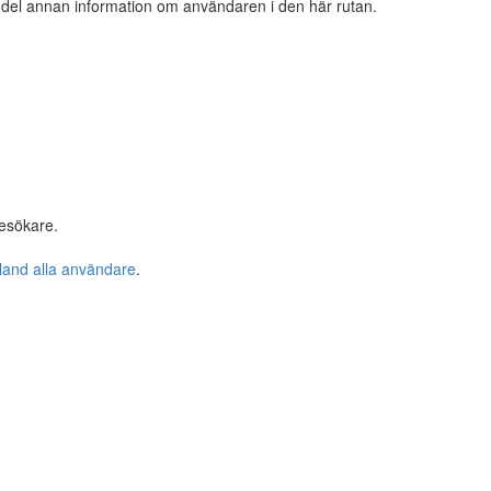
n del annan information om användaren i den här rutan.
esökare.
bland alla användare
.