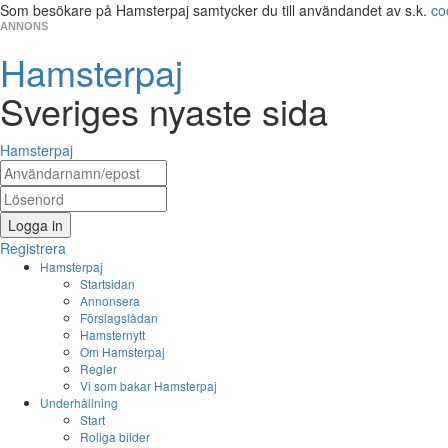
Som besökare på Hamsterpaj samtycker du till användandet av s.k.
co
ANNONS
Hamsterpaj
Sveriges nyaste sida
Hamsterpaj
Logga in
Registrera
Hamsterpaj
Startsidan
Annonsera
Förslagslådan
Hamsternytt
Om Hamsterpaj
Regler
Vi som bakar Hamsterpaj
Underhållning
Start
Roliga bilder