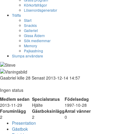
Körkortsfrågor
Lösenordsgenerator
Träffa
Start
Snackis
Galleriet
Gissa Åldern
Sök medlemmar
Memory
Pajkastning
Slumpa användare
Gaabriel
kille
28
Senast 2013-12-14 14:57
Ingen status
Medlem sedan
Specialstatus
Födelsedag
2013-11-29
Hjälte
1997-10-28
Foruminlägg
Gästboksinlägg
Antal vänner
2
2
0
Presentation
Gästbok