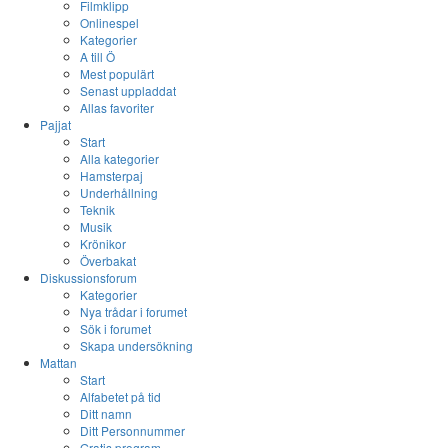
Filmklipp
Onlinespel
Kategorier
A till Ö
Mest populärt
Senast uppladdat
Allas favoriter
Pajjat
Start
Alla kategorier
Hamsterpaj
Underhållning
Teknik
Musik
Krönikor
Överbakat
Diskussionsforum
Kategorier
Nya trådar i forumet
Sök i forumet
Skapa undersökning
Mattan
Start
Alfabetet på tid
Ditt namn
Ditt Personnummer
Gratis program