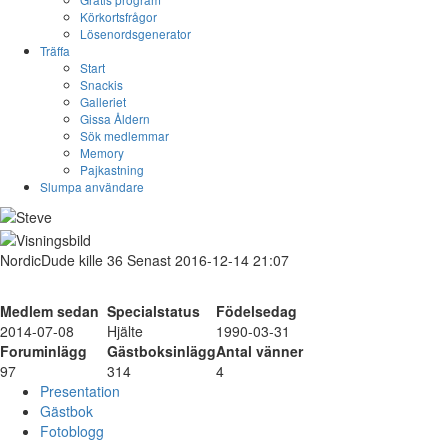
Körkortsfrågor
Lösenordsgenerator
Träffa
Start
Snackis
Galleriet
Gissa Åldern
Sök medlemmar
Memory
Pajkastning
Slumpa användare
NordicDude
kille
36
Senast 2016-12-14 21:07
Medlem sedan
Specialstatus
Födelsedag
2014-07-08
Hjälte
1990-03-31
Foruminlägg
Gästboksinlägg
Antal vänner
97
314
4
Presentation
Gästbok
Fotoblogg