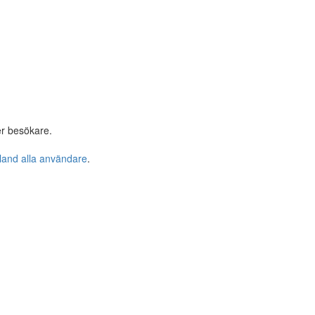
er besökare.
bland alla användare
.