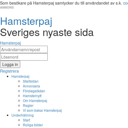
Som besökare på Hamsterpaj samtycker du till användandet av s.k.
co
ANNONS
Hamsterpaj
Sveriges nyaste sida
Hamsterpaj
Logga in
Registrera
Hamsterpaj
Startsidan
Annonsera
Förslagslådan
Hamsternytt
Om Hamsterpaj
Regler
Vi som bakar Hamsterpaj
Underhållning
Start
Roliga bilder