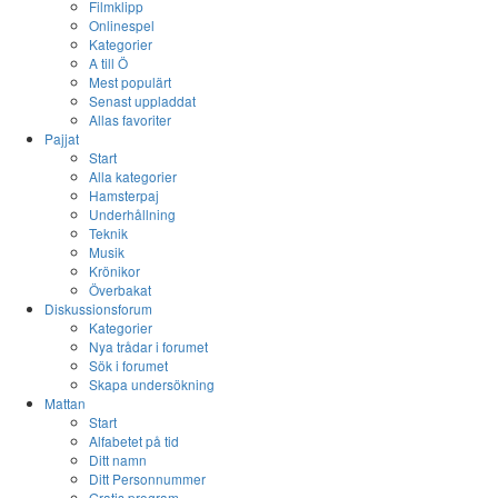
Filmklipp
Onlinespel
Kategorier
A till Ö
Mest populärt
Senast uppladdat
Allas favoriter
Pajjat
Start
Alla kategorier
Hamsterpaj
Underhållning
Teknik
Musik
Krönikor
Överbakat
Diskussionsforum
Kategorier
Nya trådar i forumet
Sök i forumet
Skapa undersökning
Mattan
Start
Alfabetet på tid
Ditt namn
Ditt Personnummer
Gratis program