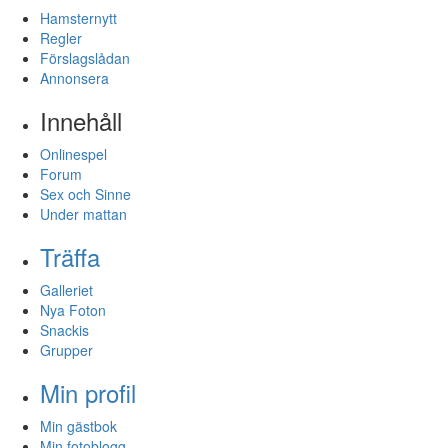
Hamsternytt
Regler
Förslagslådan
Annonsera
Innehåll
Onlinespel
Forum
Sex och Sinne
Under mattan
Träffa
Galleriet
Nya Foton
Snackis
Grupper
Min profil
Min gästbok
Min fotoblogg