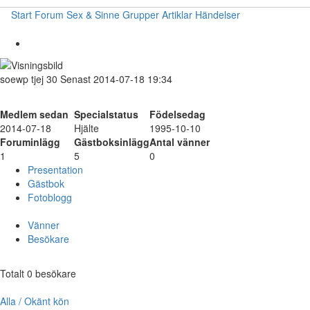
Start
Forum
Sex & Sinne
Grupper
Artiklar
Händelser
soewp
tjej
30
Senast 2014-07-18 19:34
Medlem sedan
Specialstatus
Födelsedag
2014-07-18
Hjälte
1995-10-10
Foruminlägg
Gästboksinlägg
Antal vänner
1
5
0
Presentation
Gästbok
Fotoblogg
Vänner
Besökare
Totalt 0 besökare
Alla / Okänt kön