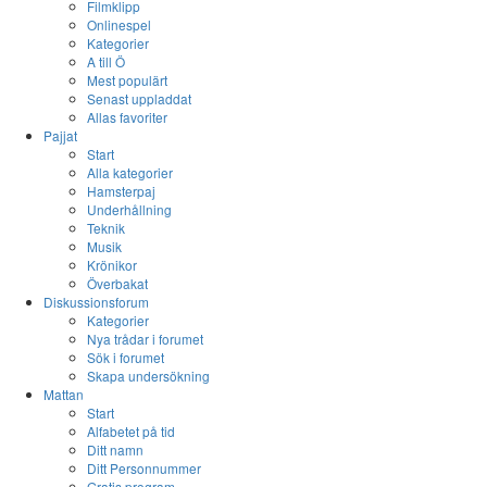
Filmklipp
Onlinespel
Kategorier
A till Ö
Mest populärt
Senast uppladdat
Allas favoriter
Pajjat
Start
Alla kategorier
Hamsterpaj
Underhållning
Teknik
Musik
Krönikor
Överbakat
Diskussionsforum
Kategorier
Nya trådar i forumet
Sök i forumet
Skapa undersökning
Mattan
Start
Alfabetet på tid
Ditt namn
Ditt Personnummer
Gratis program