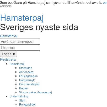
Som besökare på Hamsterpaj samtycker du till användandet av s.k.
co
ANNONS
Hamsterpaj
Sveriges nyaste sida
Hamsterpaj
Logga in
Registrera
Hamsterpaj
Startsidan
Annonsera
Förslagslådan
Hamsternytt
Om Hamsterpaj
Regler
Vi som bakar Hamsterpaj
Underhållning
Start
Roliga bilder