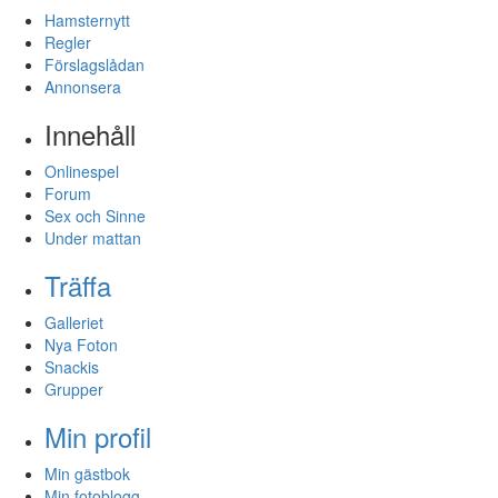
Hamsternytt
Regler
Förslagslådan
Annonsera
Innehåll
Onlinespel
Forum
Sex och Sinne
Under mattan
Träffa
Galleriet
Nya Foton
Snackis
Grupper
Min profil
Min gästbok
Min fotoblogg