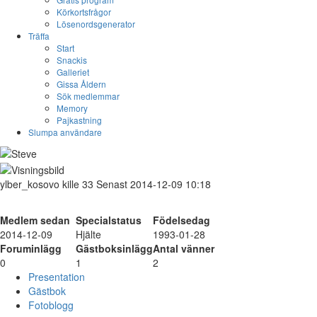
Körkortsfrågor
Lösenordsgenerator
Träffa
Start
Snackis
Galleriet
Gissa Åldern
Sök medlemmar
Memory
Pajkastning
Slumpa användare
ylber_kosovo
kille
33
Senast 2014-12-09 10:18
Medlem sedan
Specialstatus
Födelsedag
2014-12-09
Hjälte
1993-01-28
Foruminlägg
Gästboksinlägg
Antal vänner
0
1
2
Presentation
Gästbok
Fotoblogg