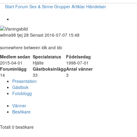
Start
Forum
Sex & Sinne
Grupper
Artiklar
Händelser
wilma98
tjej
28
Senast 2016-07-07 15:48
somewhere between idk and idc
Medlem sedan
Specialstatus
Födelsedag
2015-04-01
Hjälte
1998-07-01
Foruminlägg
Gästboksinlägg
Antal vänner
14
33
3
Presentation
Gästbok
Fotoblogg
Vänner
Besökare
Totalt 0 besökare