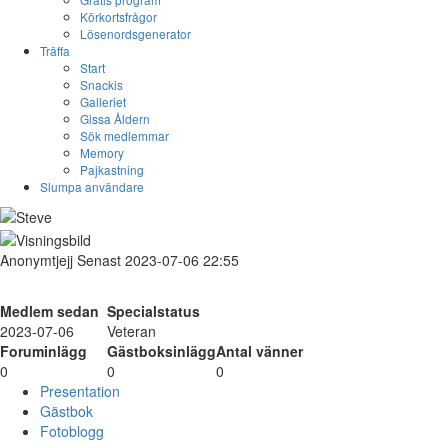
Körkortsfrågor
Lösenordsgenerator
Träffa
Start
Snackis
Galleriet
Gissa Åldern
Sök medlemmar
Memory
Pajkastning
Slumpa användare
Anonymtjejj
Senast 2023-07-06 22:55
Medlem sedan
Specialstatus
2023-07-06
Veteran
Foruminlägg
Gästboksinlägg
Antal vänner
0
0
0
Presentation
Gästbok
Fotoblogg