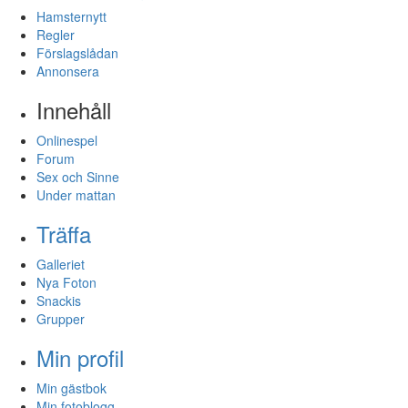
Hamsternytt
Regler
Förslagslådan
Annonsera
Innehåll
Onlinespel
Forum
Sex och Sinne
Under mattan
Träffa
Galleriet
Nya Foton
Snackis
Grupper
Min profil
Min gästbok
Min fotoblogg