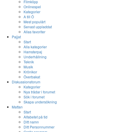
Filmklipp
Onlinespel
Kategorier
A till Ö
Mest populärt
Senast uppladdat
Allas favoriter
Pajjat
Start
Alla kategorier
Hamsterpaj
Underhållning
Teknik
Musik
Krönikor
Överbakat
Diskussionsforum
Kategorier
Nya trådar i forumet
Sök i forumet
Skapa undersökning
Mattan
Start
Alfabetet på tid
Ditt namn
Ditt Personnummer
Gratis program