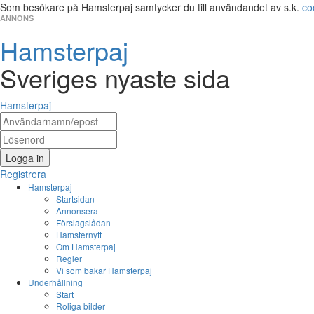
Som besökare på Hamsterpaj samtycker du till användandet av s.k.
co
ANNONS
Hamsterpaj
Sveriges nyaste sida
Hamsterpaj
Logga in
Registrera
Hamsterpaj
Startsidan
Annonsera
Förslagslådan
Hamsternytt
Om Hamsterpaj
Regler
Vi som bakar Hamsterpaj
Underhållning
Start
Roliga bilder