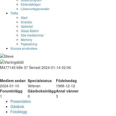
Körkortsfrågor
Lösenordsgenerator
Träffa
Start
Snackis
Galleriet
Gissa Åldern
Sök medlemmar
Memory
Pajkastning
Slumpa användare
M477145
kille
37
Senast 2024-01-14 02:06
Medlem sedan
Specialstatus
Födelsedag
2024-01-10
Veteran
1988-12-12
Foruminlägg
Gästboksinlägg
Antal vänner
1
0
3
Presentation
Gästbok
Fotoblogg