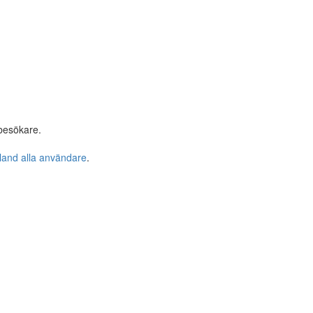
besökare.
bland alla användare
.