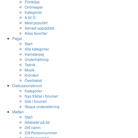
Filmklipp
Onlinespel
Kategorier
A till Ö
Mest populärt
Senast uppladdat
Allas favoriter
Pajjat
Start
Alla kategorier
Hamsterpaj
Underhållning
Teknik
Musik
Krönikor
Överbakat
Diskussionsforum
Kategorier
Nya trådar i forumet
Sök i forumet
Skapa undersökning
Mattan
Start
Alfabetet på tid
Ditt namn
Ditt Personnummer
Gratis program