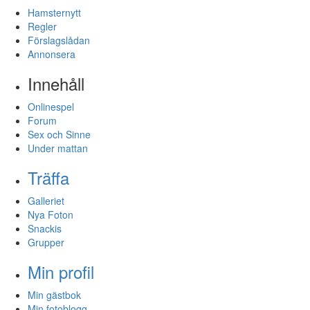
Hamsternytt
Regler
Förslagslådan
Annonsera
Innehåll
Onlinespel
Forum
Sex och Sinne
Under mattan
Träffa
Galleriet
Nya Foton
Snackis
Grupper
Min profil
Min gästbok
Min fotoblogg