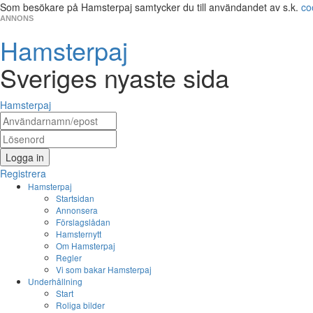
Som besökare på Hamsterpaj samtycker du till användandet av s.k.
co
ANNONS
Hamsterpaj
Sveriges nyaste sida
Hamsterpaj
Logga in
Registrera
Hamsterpaj
Startsidan
Annonsera
Förslagslådan
Hamsternytt
Om Hamsterpaj
Regler
Vi som bakar Hamsterpaj
Underhållning
Start
Roliga bilder